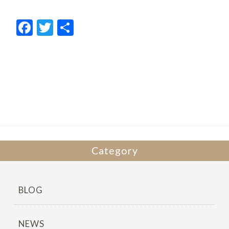
F
T
共
ac
w
有
e
itt
b
er
o
o
k
Category
BLOG
NEWS