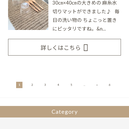
30㎝×40㎝の大きめの 麻糸水
切りマットができました♪ 毎
日の洗い物の ちょこっと置き
にピッタリですね。 &n...
詳しくはこちら
»
1
2
3
4
5
...
6
Category