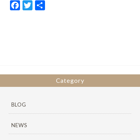
F
T
共
ac
w
有
e
itt
b
er
o
o
k
Category
BLOG
NEWS