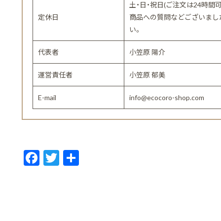
土・日・祝日(ご注文は24時間
定休日
商品への質問などございまし
い。
代表者
小笠原 陽介
運営責任者
小笠原 郁美
E-mail
info@ecocoro-shop.com
F
T
共
ac
w
有
e
itt
b
er
o