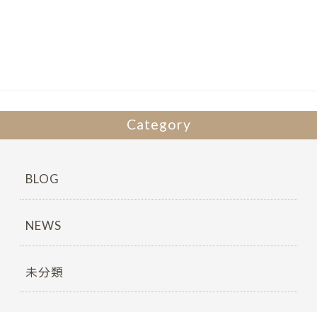
b
er
o
o
k
Category
BLOG
NEWS
未分類