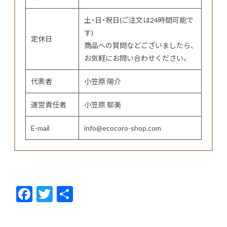
土・日・祝日(ご注文は24時間可能で
す)
定休日
商品への質問などございましたら、
お気軽にお問い合わせください。
代表者
小笠原 陽介
運営責任者
小笠原 郁美
E-mail
info@ecocoro-shop.com
F
T
共
ac
w
有
e
itt