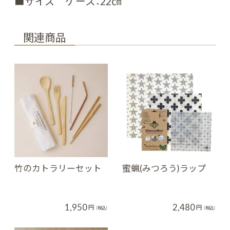
■サイズ ケース：22㎝
関連商品
竹のカトラリーセット
蜜蝋(みつろう)ラップ
1,950
2,480
円
円
（税込）
（税込）