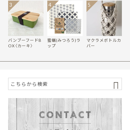
3
4
5
バンブーフードB
蜜蝋(みつろう)ラ
マクラメボトルカ
OX〈カーキ〉
ップ
バー