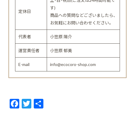
土・日・祝日(ご注文は24時間可能で
す)
定休日
商品への質問などございましたら、
お気軽にお問い合わせください。
代表者
小笠原 陽介
運営責任者
小笠原 郁美
E-mail
info@ecocoro-shop.com
F
T
共
ac
w
有
e
itt
b
er