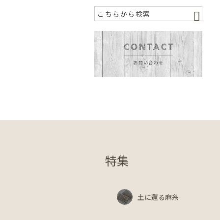
特集
土に還る麻糸