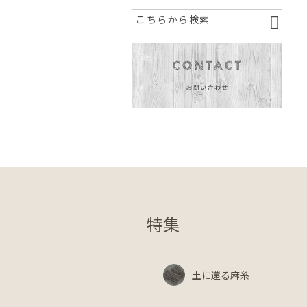
特集
土に還る麻糸