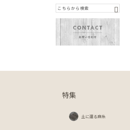
特集
土に還る麻糸