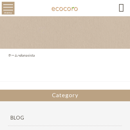

menu
ホーム
>
planasista
Category
BLOG